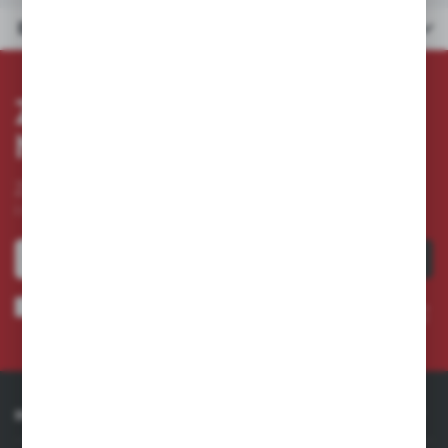
Dane techniczne
ZAPISZ SIĘ DO
NEWSLETTERA
Zapisz się do newslettera na naszym sklepie internetowym
i otrzymuj
informacje o nowościach i promocjach.
ZAPISZ SIĘ
Wyrażam zgodę na otrzymywanie drogą elektroniczną na wskazany przeze mnie adres e-
mail informacji dotyczących usług świadczonych przez Administratora. Zgoda może zostać
cofnięta w każdym czasie. *
INFORMACJE