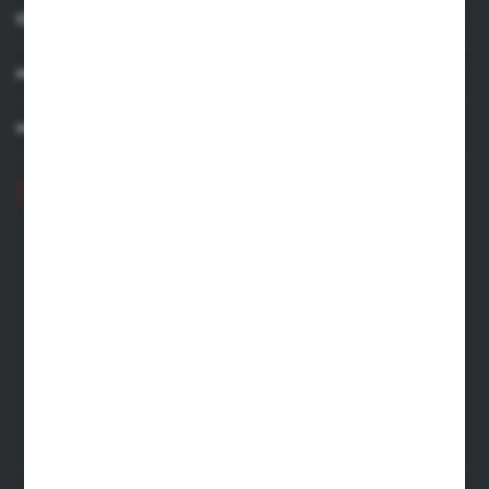
OBSŁUGA KLIENTA
MOJE KONTO
MASZ PYTANIE
+48 71 356 70 35
Poniedziałek - Piątek: 8.00-16.00
ecommerce@kastell.pl
KASTELL
ul. Zachodnia 2 | 55-330 Błonie
FORMULARZ KONTAKTOWY