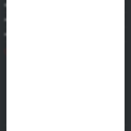
OBSŁUGA KLIENTA
MOJE KONTO
MASZ PYTANIE
+48 71 356 70 35
Poniedziałek - Piątek: 8.00-16.00
ecommerce@kastell.pl
KASTELL
ul. Zachodnia 2 | 55-330 Błonie
FORMULARZ KONTAKTOWY