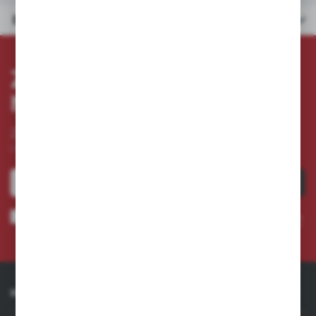
Dane techniczne
ZAPISZ SIĘ DO
NEWSLETTERA
Zapisz się do newslettera na naszym sklepie internetowym
i otrzymuj
informacje o nowościach i promocjach.
ZAPISZ SIĘ
Wyrażam zgodę na otrzymywanie drogą elektroniczną na wskazany przeze mnie adres e-
mail informacji dotyczących usług świadczonych przez Administratora. Zgoda może zostać
cofnięta w każdym czasie. *
INFORMACJE