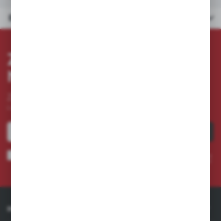
Dane techniczne
ZAPISZ SIĘ DO
NEWSLETTERA
Zapisz się do newslettera na naszym sklepie internetowym
i otrzymuj
informacje o nowościach i promocjach.
ZAPISZ SIĘ
Wyrażam zgodę na otrzymywanie drogą elektroniczną na wskazany przeze mnie adres e-
mail informacji dotyczących usług świadczonych przez Administratora. Zgoda może zostać
cofnięta w każdym czasie. *
INFORMACJE