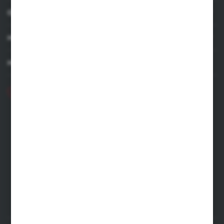
OBSŁUGA KLIENTA
MOJE KONTO
MASZ PYTANIE
+48 71 356 70 35
Poniedziałek - Piątek: 8.00-16.00
ecommerce@kastell.pl
KASTELL
ul. Zachodnia 2 | 55-330 Błonie
FORMULARZ KONTAKTOWY