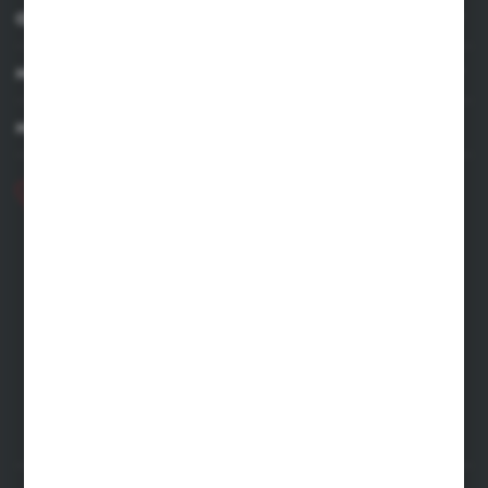
OBSŁUGA KLIENTA
MOJE KONTO
MASZ PYTANIE
+48 71 356 70 35
Poniedziałek - Piątek: 8.00-16.00
ecommerce@kastell.pl
KASTELL
ul. Zachodnia 2 | 55-330 Błonie
FORMULARZ KONTAKTOWY