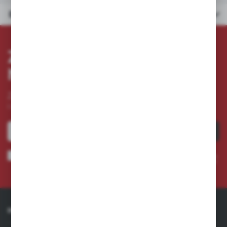
Dane techniczne
ZAPISZ SIĘ DO
NEWSLETTERA
Zapisz się do newslettera na naszym sklepie internetowym
i otrzymuj
informacje o nowościach i promocjach.
ZAPISZ SIĘ
Wyrażam zgodę na otrzymywanie drogą elektroniczną na wskazany przeze mnie adres e-
mail informacji dotyczących usług świadczonych przez Administratora. Zgoda może zostać
cofnięta w każdym czasie. *
INFORMACJE