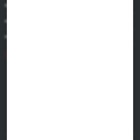
OBSŁUGA KLIENTA
MOJE KONTO
MASZ PYTANIE
+48 71 356 70 35
Poniedziałek - Piątek: 8.00-16.00
ecommerce@kastell.pl
KASTELL
ul. Zachodnia 2 | 55-330 Błonie
FORMULARZ KONTAKTOWY