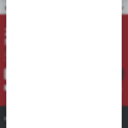
Dane techniczne
ZAPISZ SIĘ DO
NEWSLETTERA
Zapisz się do newslettera na naszym sklepie internetowym
i otrzymuj
informacje o nowościach i promocjach.
ZAPISZ SIĘ
Wyrażam zgodę na otrzymywanie drogą elektroniczną na wskazany przeze mnie adres e-
mail informacji dotyczących usług świadczonych przez Administratora. Zgoda może zostać
cofnięta w każdym czasie. *
INFORMACJE