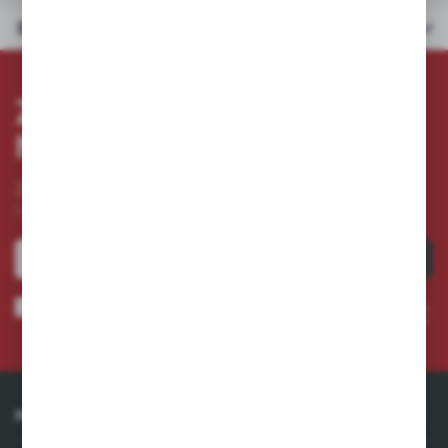
Dane techniczne
ZAPISZ SIĘ DO
NEWSLETTERA
Zapisz się do newslettera na naszym sklepie internetowym
i otrzymuj
informacje o nowościach i promocjach.
ZAPISZ SIĘ
Wyrażam zgodę na otrzymywanie drogą elektroniczną na wskazany przeze mnie adres e-
mail informacji dotyczących usług świadczonych przez Administratora. Zgoda może zostać
cofnięta w każdym czasie. *
INFORMACJE