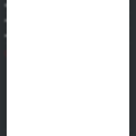
OBSŁUGA KLIENTA
MOJE KONTO
MASZ PYTANIE
+48 71 356 70 35
Poniedziałek - Piątek: 8.00-16.00
ecommerce@kastell.pl
KASTELL
ul. Zachodnia 2 | 55-330 Błonie
FORMULARZ KONTAKTOWY