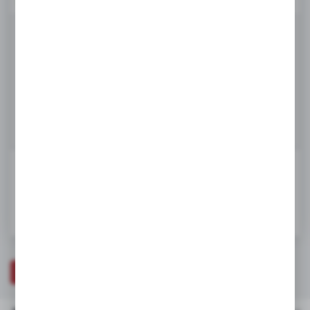
Dostępny
te działają w charakterze pośredników prezentujących nasze treści w
postaci wiadomości, ofert, komunikatów mediów społecznościowych.
Netto:
376,58 zł
463,19 zł
Brutto:
DODAJ DO KOSZYKA
W koszyku:
0
szt.
Informujemy, że dla towarów z tej kategorii zostanie
doliczona faktyczna kwota logistyczna.
ZAPYTAJ O PRODUKT
DANE TECHNICZNE