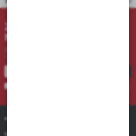
Dane techniczne
ZAPISZ SIĘ DO
NEWSLETTERA
Zapisz się do newslettera na naszym sklepie internetowym
i otrzymuj
informacje o nowościach i promocjach.
ZAPISZ SIĘ
Wyrażam zgodę na otrzymywanie drogą elektroniczną na wskazany przeze mnie adres e-
mail informacji dotyczących usług świadczonych przez Administratora. Zgoda może zostać
cofnięta w każdym czasie. *
INFORMACJE
OBSŁUGA KLIENTA