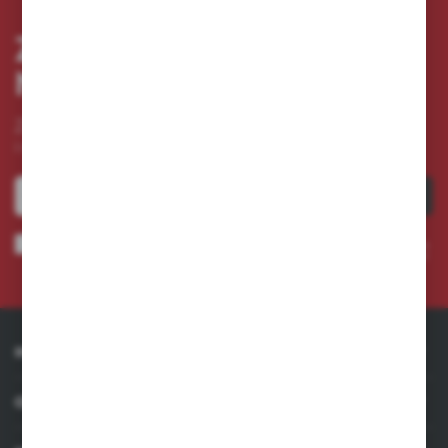
ZAPISZ SIĘ DO
NEWSLETTERA
Zapisz się do newslettera na naszym sklepie internetowym
i otrzymuj
informacje o nowościach i promocjach.
ZAPISZ SIĘ
Wyrażam zgodę na otrzymywanie drogą elektroniczną na wskazany przeze mnie adres e-
mail informacji dotyczących usług świadczonych przez Administratora. Zgoda może zostać
cofnięta w każdym czasie. *
INFORMACJE
OBSŁUGA KLIENTA