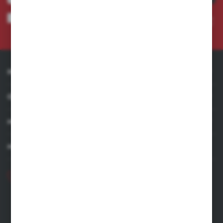
Wyrażam zgodę na otrzymywanie drogą elektroniczną na wskazany przeze mnie adres e-
mail informacji dotyczących usług świadczonych przez Administratora. Zgoda może zostać
cofnięta w każdym czasie. *
INFORMACJE
OBSŁUGA KLIENTA
MOJE KONTO
MASZ PYTANIE
+48 71 356 70 35
Poniedziałek - Piątek: 8.00-16.00
ecommerce@kastell.pl
KASTELL