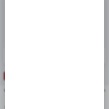
firm będących naszymi partnerami oraz innych dostawców usług. Firmy
te działają w charakterze pośredników prezentujących nasze treści w
Netto:
281,28 zł
postaci wiadomości, ofert, komunikatów mediów społecznościowych.
345,97 zł
Brutto:
DODAJ DO KOSZYKA
W koszyku:
0
ZAPYTAJ O PRODUKT
OPIS PRODUKTU
DANE TECHNICZNE
Opis produktu
Wymiary silnika: