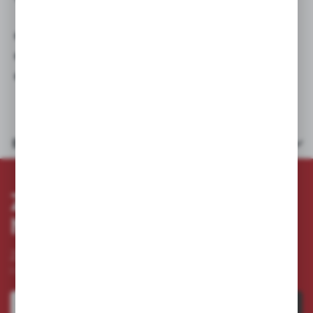
● całkowita wysokość: 170 mm
● wysokość turbiny: 66 mm
● średnica turbiny: 144 mm
Dane techniczne
ZAPISZ SIĘ DO
NEWSLETTERA
Zapisz się do newslettera na naszym sklepie internetowym
i otrzymuj
informacje o nowościach i promocjach.
ZAPISZ SIĘ