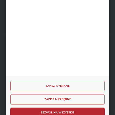
FORMULARZ KONTAKTOWY
BEZPIECZNE PŁATNOŚCI
SZYBKA DOSTAWA
ZAPISZ WYBRANE
ZAPISZ NIEZBĘDNE
DOŁĄCZ DO NAS
ZEZWÓL NA WSZYSTKIE