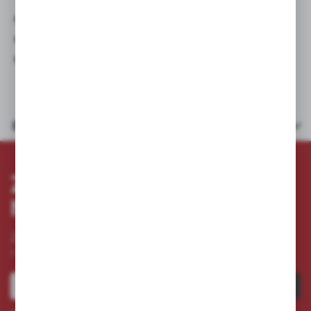
● całkowita wysokość: 122 mm
● wysokość turbiny: 45 mm
● średnica turbiny: 127 mm
Dane techniczne
ZAPISZ SIĘ DO
NEWSLETTERA
Zapisz się do newslettera na naszym sklepie internetowym
i otrzymuj
informacje o nowościach i promocjach.
ZAPISZ SIĘ