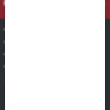
Wyrażam zgodę na otrzymywanie drogą elektroniczną na wskazany przeze mnie adres e-
mail informacji dotyczących usług świadczonych przez Administratora. Zgoda może zostać
cofnięta w każdym czasie. *
INFORMACJE
OBSŁUGA KLIENTA
MOJE KONTO
MASZ PYTANIE
+48 71 356 70 35
Poniedziałek - Piątek: 8.00-16.00
ecommerce@kastell.pl
KASTELL
ul. Zachodnia 2 | 55-330 Błonie