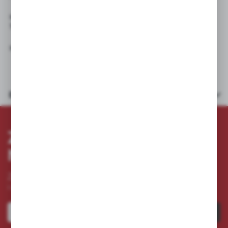
HAKO 750 R , E/B 530 , E/B 550 , E/B 65 , E/B 650 , E/B
750
HAKO HAKOMATIC 655 S
Dane techniczne
ZAPISZ SIĘ DO
NEWSLETTERA
Zapisz się do newslettera na naszym sklepie internetowym
i otrzymuj
informacje o nowościach i promocjach.
ZAPISZ SIĘ