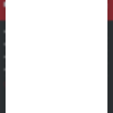
Wyrażam zgodę na otrzymywanie drogą elektroniczną na wskazany przeze mnie adres e-
mail informacji dotyczących usług świadczonych przez Administratora. Zgoda może zostać
cofnięta w każdym czasie. *
INFORMACJE
OBSŁUGA KLIENTA
MOJE KONTO
MASZ PYTANIE
+48 71 356 70 35
Poniedziałek - Piątek: 8.00-16.00
ecommerce@kastell.pl
KASTELL
ul. Zachodnia 2 | 55-330 Błonie