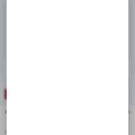
firm będących naszymi partnerami oraz innych dostawców usług. Firmy
te działają w charakterze pośredników prezentujących nasze treści w
Netto:
58,30 zł
postaci wiadomości, ofert, komunikatów mediów społecznościowych.
71,71 zł
Brutto:
DODAJ DO KOSZYKA
W koszyku:
0
ZAPYTAJ O PRODUKT
OPIS PRODUKTU
DANE TECHNICZNE
Opis produktu
Pasuje do: