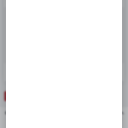
Dostępny
te działają w charakterze pośredników prezentujących nasze treści w
postaci wiadomości, ofert, komunikatów mediów społecznościowych.
Netto:
77,99 zł
95,93 zł
Brutto:
DODAJ DO KOSZYKA
W koszyku:
0
ZAPYTAJ O PRODUKT
OPIS PRODUKTU
DANE TECHNICZNE
Opis produktu