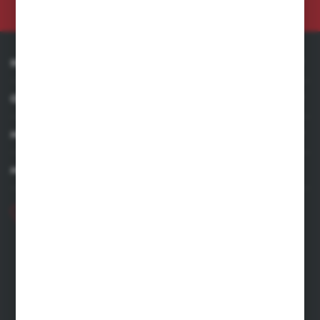
cofnięta w każdym czasie. *
INFORMACJE
OBSŁUGA KLIENTA
MOJE KONTO
MASZ PYTANIE
+48 71 356 70 35
Poniedziałek - Piątek: 8.00-16.00
ecommerce@kastell.pl
KASTELL
ul. Zachodnia 2 | 55-330 Błonie