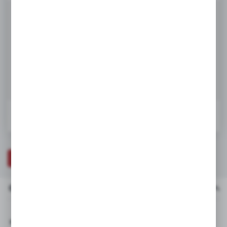
te działają w charakterze pośredników prezentujących nasze treści w
Netto:
73,06 zł
postaci wiadomości, ofert, komunikatów mediów społecznościowych.
89,86 zł
Brutto:
DODAJ DO KOSZYKA
W koszyku:
0
ZAPYTAJ O PRODUKT
OPIS PRODUKTU
DANE TECHNICZNE
Opis produktu
Pasuje do: