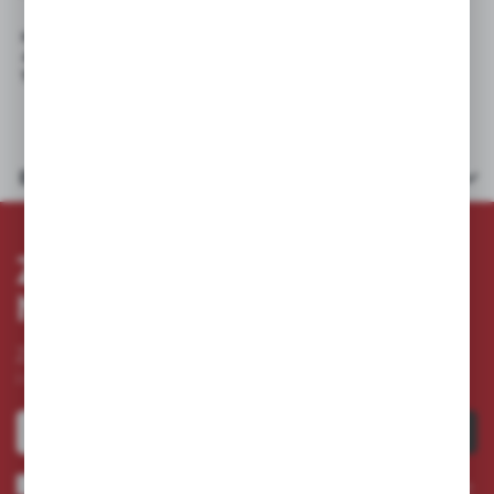
NUMATIC: 1425 , 345 , TT 3450 S , TT 3450 T , TT 455 / TT
4550 S , TTB 3450 B , TTB 3450 S , TTB 4500 , TTB 4500 S ,
TTB 4552 , TTB 4552 S , TTV 4045 , TTV 678/300T VARIO
Dane techniczne
ZAPISZ SIĘ DO
NEWSLETTERA
Zapisz się do newslettera na naszym sklepie internetowym
i otrzymuj
informacje o nowościach i promocjach.
ZAPISZ SIĘ
Wyrażam zgodę na otrzymywanie drogą elektroniczną na wskazany przeze mnie adres e-