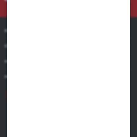
mail informacji dotyczących usług świadczonych przez Administratora. Zgoda może zostać
cofnięta w każdym czasie. *
INFORMACJE
OBSŁUGA KLIENTA
MOJE KONTO
MASZ PYTANIE
+48 71 356 70 35
Poniedziałek - Piątek: 8.00-16.00
ecommerce@kastell.pl
KASTELL
ul. Zachodnia 2 | 55-330 Błonie