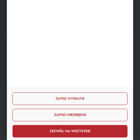
FORMULARZ KONTAKTOWY
BEZPIECZNE PŁATNOŚCI
SZYBKA DOSTAWA
ZAPISZ WYBRANE
ZAPISZ NIEZBĘDNE
DOŁĄCZ DO NAS
ZEZWÓL NA WSZYSTKIE