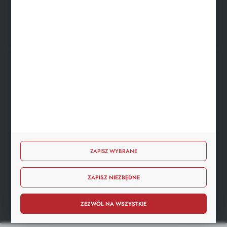
FORMULARZ KONTAKTOWY
BEZPIECZNE PŁATNOŚCI
SZYBKA DOSTAWA
ZAPISZ WYBRANE
ZAPISZ NIEZBĘDNE
DOŁĄCZ DO NAS
ZEZWÓL NA WSZYSTKIE