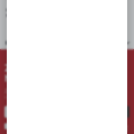
GHIBLI: S2 80 D70 , S3 110 D85 , SERIE S 2 TERGI 950 ,
SERIE S 3 TERGI 950
Dane techniczne
ZAPISZ SIĘ DO
NEWSLETTERA
Zapisz się do newslettera na naszym sklepie internetowym
i otrzymuj
informacje o nowościach i promocjach.
ZAPISZ SIĘ
Wyrażam zgodę na otrzymywanie drogą elektroniczną na wskazany przeze mnie adres e-
mail informacji dotyczących usług świadczonych przez Administratora. Zgoda może zostać
cofnięta w każdym czasie. *