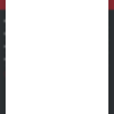
INFORMACJE
OBSŁUGA KLIENTA
MOJE KONTO
MASZ PYTANIE
+48 71 356 70 35
Poniedziałek - Piątek: 8.00-16.00
ecommerce@kastell.pl
KASTELL
ul. Zachodnia 2 | 55-330 Błonie