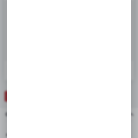
te działają w charakterze pośredników prezentujących nasze treści w
postaci wiadomości, ofert, komunikatów mediów społecznościowych.
Netto:
55,49 zł
68,25 zł
Brutto:
DODAJ DO KOSZYKA
W koszyku:
0
ZAPYTAJ O PRODUKT
OPIS PRODUKTU
DANE TECHNICZNE
Opis produktu
Pasuje do: